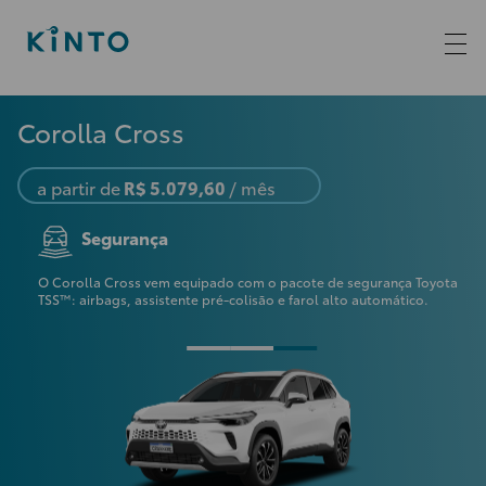
Corolla Cross
a partir de
R$ 5.079,60
/ mês
Segurança
 SUV,
O Corolla Cross vem equipado com o pacote de segurança Toyota
A d
a
TSS™: airbags, assistente pré-colisão e farol alto automático.
mot
sua