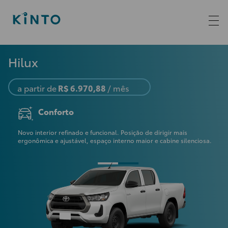
Hilux
a partir de
R$ 6.970,88
/ mês
Conforto
is
Novo interior refinado e funcional. Posição de dirigir mais
Mot
ação
ergonômica e ajustável, espaço interno maior e cabine silenciosa.
rá
ant