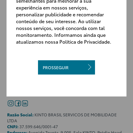
semelhantes para melhorar a sua
experiência em nossos serviços,
ACESSE OS MANUAIS DA KINTO PARA
personalizar publicidade e recomendar
conteúdo de seu interesse. Ao utilizar
SABER MAIS SOBRE O SERVIÇO
nossos serviços, você concorda com tal
CONTRATADO
monitoramento. Informamos ainda que
atualizamos nossa Política de Privacidade.
PROSSEGUIR
PT-BR
EN
PT-BR
Nossas redes socias:
Razão Social:
KINTO BRASIL SERVICOS DE MOBILIDADE
LTDA
CNPJ:
37.599.646/0001-47
Endereço:
Avenida Toyota, 9.005, Sala KINTO, Prédio Head