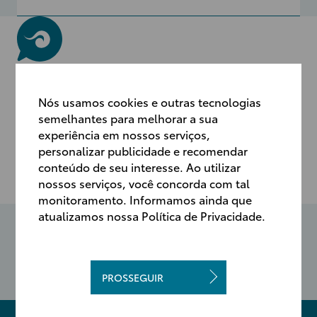
EXPERIMENTE A PRATICIDADE DO NOSSO
Nós usamos cookies e outras tecnologias
CHATBOT
semelhantes para melhorar a sua
experiência em nossos serviços,
Para obter respostas rápidas e eficientes às suas
personalizar publicidade e recomendar
perguntas, basta clicar no ícone do chat no canto
conteúdo de seu interesse. Ao utilizar
inferior direito da página. Estamos prontos para lhe
nossos serviços, você concorda com tal
ajudar a qualquer hora por lá.
monitoramento. Informamos ainda que
CENTRAL DE
RELACIONAMENTO
atualizamos nossa Política de Privacidade.
0800 703 02 06
de segunda a sexta-feira.
PROSSEGUIR
das 8h às 18h.
FALE CONOSCO